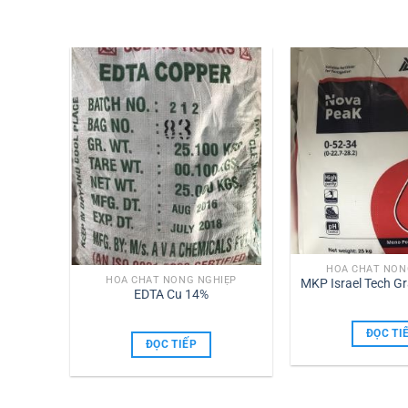
IỆP
HÓA CHẤT NÔN
rate –
HÓA CHẤT NÔNG NGHIỆP
MKP Israel Tech Gr
EDTA Cu 14%
ĐỌC TI
ĐỌC TIẾP