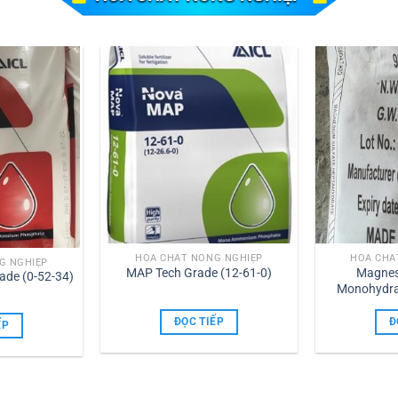
HÓA CHẤT NÔNG NGHIỆP
HÓA CHẤ
G NGHIỆP
MAP Tech Grade (12-61-0)
Magnes
ade (0-52-34)
Monohydra
ĐỌC TIẾP
Đ
ẾP