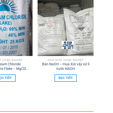
T CÔNG NGHIỆP
HÓA CHẤT CÔNG NGHIỆP
ium Chloride
Bán NaOH – mua Xút vảy xử lí
te Flake – MgCl2
nước NAOH
ạng Vảy
ỌC TIẾP
ĐỌC TIẾP