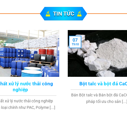
TIN TỨC
07
Th10
hất xử lý nước thải công
Bột talc và bột đá C
nghiệp
Bán Bột talc và Bán bột đá CaC
ất xử lý nước thải công nghiệp
pháp tối ưu cho sản [...
loại chính như PAC, Polyme [...]