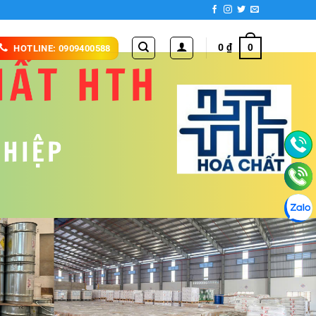
0
₫
0
HOTLINE: 0909400588