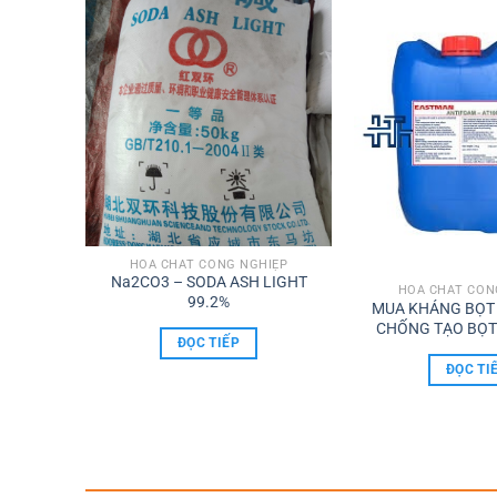
IỆP
HÓA CHẤT CÔNG NGHIỆP
 70%
Na2CO3 – SODA ASH LIGHT
HÓA CHẤT CÔN
NE 70%
99.2%
MUA KHÁNG BỌT 
CHỐNG TẠO BỌT
ĐỌC TIẾP
ĐỌC TI