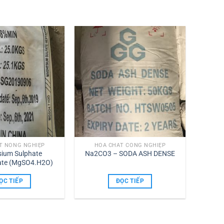
T NÔNG NGHIỆP
HÓA CHẤT CÔNG NGHIỆP
ium Sulphate
Na2CO3 – SODA ASH DENSE
te (MgSO4.H2O)
ỌC TIẾP
ĐỌC TIẾP