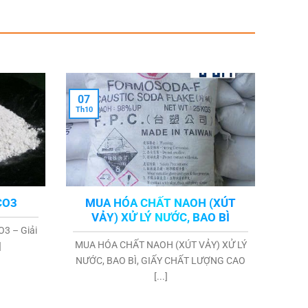
07
Th10
aCO3
MUA HÓA CHẤT NAOH (XÚT
VẢY) XỬ LÝ NƯỚC, BAO BÌ
O3 – Giải
MUA HÓA CHẤT NAOH (XÚT VẢY) XỬ LÝ
]
NƯỚC, BAO BÌ, GIẤY CHẤT LƯỢNG CAO
[...]