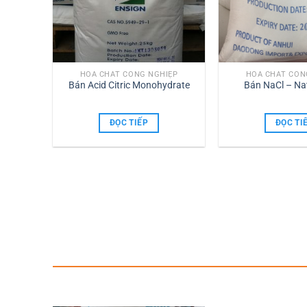
IỆP
HÓA CHẤT CÔNG NGHIỆP
HÓA CHẤT CÔN
aHCO3)
Bán Acid Citric Monohydrate
Bán NaCl – Nat
ĐỌC TIẾP
ĐỌC TI