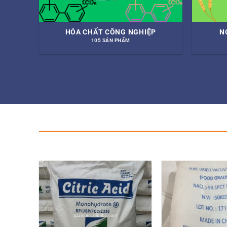
N
HÓA CHẤT CÔNG NGHIỆP
N
105 SẢN PHẨM