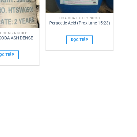
HÓA CHẤT XỬ LÝ NƯỚC
Peracetic Acid (Proxitane 15:23)
T CÔNG NGHIỆP
SODA ASH DENSE
ĐỌC TIẾP
ỌC TIẾP