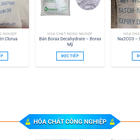
G NGHIỆP
HÓA CHẤT NÔNG NGHIỆP
HÓA CHẤ
ri Clorua
Bán Borax Decahydrate – Borax
Na2CO3 – 
Mỹ
ẾP
ĐỌC TIẾP
Đ
HÓA CHẤT CÔNG NGHIỆP