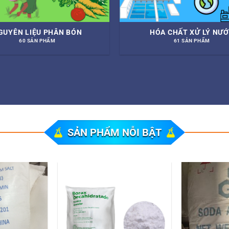
GUYÊN LIỆU PHÂN BÓN
HÓA CHẤT XỬ LÝ NƯ
60 SẢN PHẨM
61 SẢN PHẨM
SẢN PHẨM NỖI BẬT