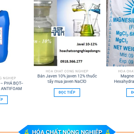
HÓA CHẤT CÔNG NGHIỆP
HÓA CHẤ
Bán Javen 10% javen 12% thuốc
Magnes
G NGHIỆP
tẩy mua javen NaClO
Hexahydra
– PHÁ BỌT–
D
 ANTIFOAM
ĐỌC TIẾP
Đ
ẾP
HÓA CHẤT NÔNG NGHIỆP