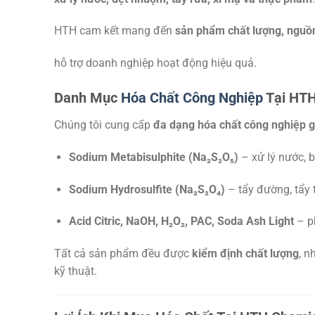
HTH cam kết mang đến
sản phẩm chất lượng, nguồn
hỗ trợ doanh nghiệp hoạt động hiệu quả.
Danh Mục
Hóa Chất Công Nghiệp
Tại HTH
Chúng tôi cung cấp
đa dạng hóa chất công nghiệp gi
Sodium Metabisulphite (Na₂S₂O₅)
– xử lý nước, 
Sodium Hydrosulfite (Na₂S₂O₄)
– tẩy đường, tẩy 
Acid Citric, NaOH, H₂O₂, PAC, Soda Ash Light
– ph
Tất cả sản phẩm đều được
kiểm định chất lượng
, 
kỹ thuật.