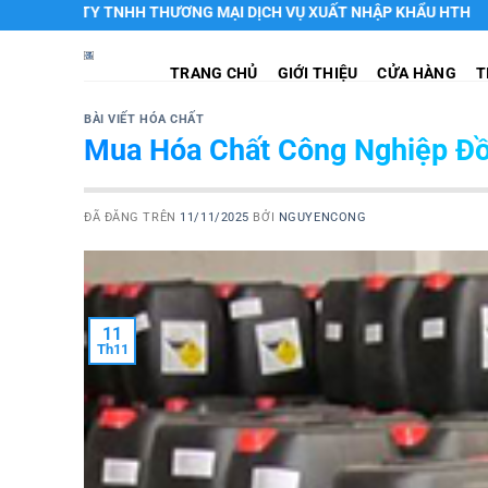
Chuyển
TY TNHH THƯƠNG MẠI DỊCH VỤ XUẤT NHẬP KHẨU HTH
đến
nội
TRANG CHỦ
GIỚI THIỆU
CỬA HÀNG
T
dung
BÀI VIẾT HÓA CHẤT
Mua Hóa Chất Công Nghiệp Đồn
ĐÃ ĐĂNG TRÊN
11/11/2025
BỞI
NGUYENCONG
11
Th11