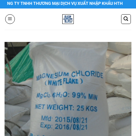
Chuyển
NG TY TNHH THƯƠNG MẠI DỊCH VỤ XUẤT NHẬP KHẨU HTH
đến
nội
dung