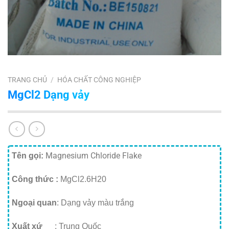
TRANG CHỦ
/
HÓA CHẤT CÔNG NGHIỆP
MgCl2 Dạng vảy
Magnesium Chloride Flake
Tên gọi:
Công thức :
MgCl2.6H20
Ngoại quan
: Dạng vảy màu trắng
Xuất xứ
: Trung Quốc