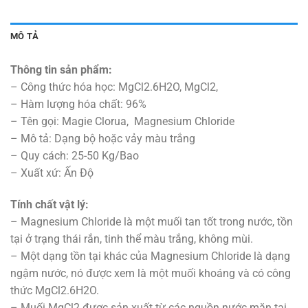
MÔ TẢ
Thông tin sản phẩm:
– Công thức hóa học: MgCl2.6H2O, MgCl2,
– Hàm lượng hóa chất: 96%
– Tên gọi: Magie Clorua, Magnesium Chloride
– Mô tả: ​Dạng bộ hoặc vảy màu trắng
– Quy cách: 25-50 Kg/Bao
– Xuất xứ: Ấn Độ
Tính chất vật lý:
– Magnesium Chloride là một muối tan tốt trong nước, tồn
tại ở trạng thái rắn, tinh thể màu trắng, không mùi.
– Một dạng tồn tại khác của Magnesium Chloride là dạng
ngậm nước, nó được xem là một muối khoáng và có công
thức MgCl2.6H2O.
– Muối MgCl2 được sản xuất từ các nguồn nước mặn tại