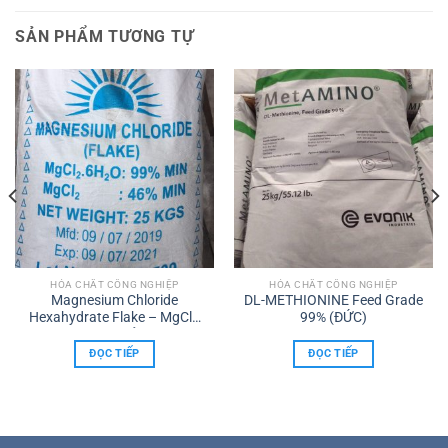
SẢN PHẨM TƯƠNG TỰ
HÓA CHẤT CÔNG NGHIỆP
HÓA CHẤT CÔNG NGHIỆP
Magnesium Chloride
DL-METHIONINE Feed Grade
Hexahydrate Flake – MgCl2
99% (ĐỨC)
Dạng Vảy
ĐỌC TIẾP
ĐỌC TIẾP