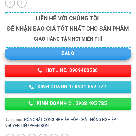
LIÊN HỆ VỚI CHÚNG TÔI
ĐỂ NHẬN BÁO GIÁ TỐT NHẤT CHO SẢN PHẨM
GIAO HÀNG TẬN NƠI MIỄN PHÍ
ZALO
HOTLINE: 0909400588
KINH DOANH 1: 0901 552 772
KINH DOANH 2 : 0908 495 785
Danh mục:
HÓA CHẤT CÔNG NGHIỆP
,
HÓA CHẤT NÔNG NGHIỆP
,
NGUYÊN LIỆU PHÂN BÓN