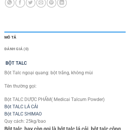
MÔ TẢ
ĐÁNH GIÁ (0)
BỘT TALC
Bột Talc ngoại quang: bột trắng, không mùi
Tên thường gọi:
Bột TALC DƯỢC PHẨM( Medicai Talcum Powder)
Bột TALC LÁ CẢI
Bột TALC SHIMAO
Quy cách: 25kg/bao
Bột talc, hay còn gọi là bột talc lá cải, bột talc công