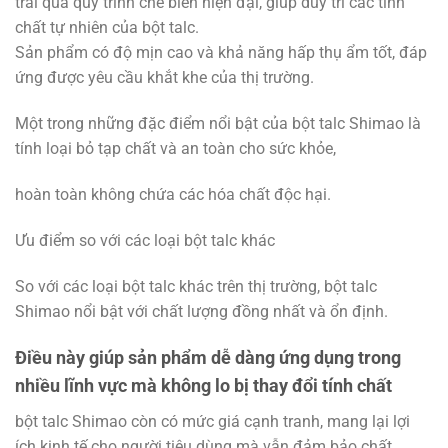
trải qua quy trình chế biến hiện đại, giúp duy trì các tính
chất tự nhiên của bột talc.
Sản phẩm có độ mịn cao và khả năng hấp thụ ẩm tốt, đáp
ứng được yêu cầu khắt khe của thị trường.
Một trong những đặc điểm nổi bật của bột talc Shimao là
tính loại bỏ tạp chất và an toàn cho sức khỏe,
hoàn toàn không chứa các hóa chất độc hại.
Ưu điểm so với các loại bột talc khác
So với các loại bột talc khác trên thị trường, bột talc
Shimao nổi bật với chất lượng đồng nhất và ổn định.
Điều này giúp sản phẩm dễ dàng ứng dụng trong
nhiều lĩnh vực mà không lo bị thay đổi tính chất
bột talc Shimao còn có mức giá cạnh tranh, mang lại lợi
ích kinh tế cho người tiêu dùng mà vẫn đảm bảo chất