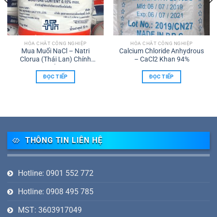
HÓA CHẤT CÔNG NGHIỆP
HÓA CHẤT CÔNG NGHIỆP
Mua Muối NaCl – Natri
Calcium Chloride Anhydrous
Clorua (Thái Lan) Chính
– CaCl2 Khan 94%
Hãng | Giá Tốt, Giao Nhanh
Toàn Quốc
ĐỌC TIẾP
ĐỌC TIẾP
THÔNG TIN LIÊN HỆ
Hotline: 0901 552 772
Hotline: 0908 495 785
MST: 3603917049