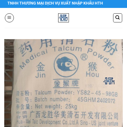
Chuyển
HH THƯƠNG MẠI DỊCH VỤ XUẤT NHẬP KHẨU HTH
đến
nội
dung