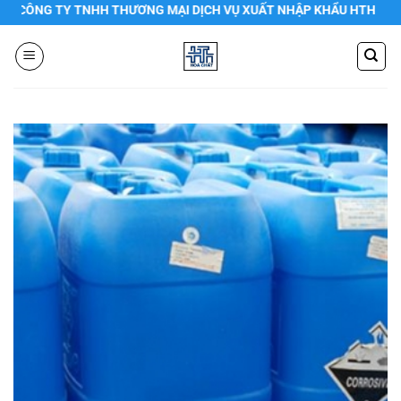
Chuyển
ÔNG TY TNHH THƯƠNG MẠI DỊCH VỤ XUẤT NHẬP KHẨU HTH
đến
nội
dung