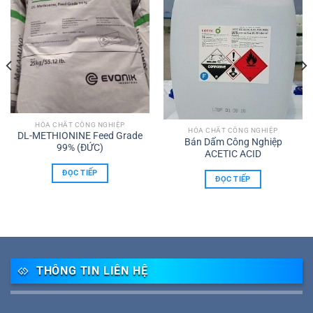
HÓA CHẤT CÔNG NGHIỆP
HÓA CHẤT CÔNG NGHIỆP
DL-METHIONINE Feed Grade
Bán Dấm Công Nghiệp
99% (ĐỨC)
ACETIC ACID
ĐỌC TIẾP
ĐỌC TIẾP
THÔNG TIN LIÊN HỆ