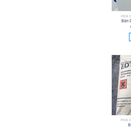
HÓA 
Bán 
HÓA 
B