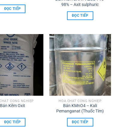
98% – Axit sulphuric
ĐỌC TIẾP
ĐỌC TIẾP
CHẤT CÔNG NGHIỆP
HÓA CHẤT CÔNG NGHIỆP
Bán Kẽm Oxit
Bán KMnO4 – Kali
Pemanganat (Thuốc Tím)
ĐỌC TIẾP
ĐỌC TIẾP