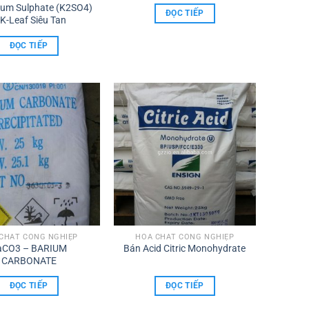
um Sulphate (K2SO4)
ĐỌC TIẾP
 K-Leaf Siêu Tan
ĐỌC TIẾP
CHẤT CÔNG NGHIỆP
HÓA CHẤT CÔNG NGHIỆP
aCO3 – BARIUM
Bán Acid Citric Monohydrate
CARBONATE
ĐỌC TIẾP
ĐỌC TIẾP