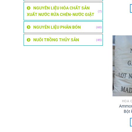
NGUYÊN LIỆU HÓA CHẤT SẢN
(7)
XUẤT NƯỚC RỬA CHÉN-NƯỚC GIẶT
NGUYÊN LIỆU PHÂN BÓN
(60)
NUÔI TRỒNG THỦY SẢN
(45)
HÓA 
Ammon
Bột