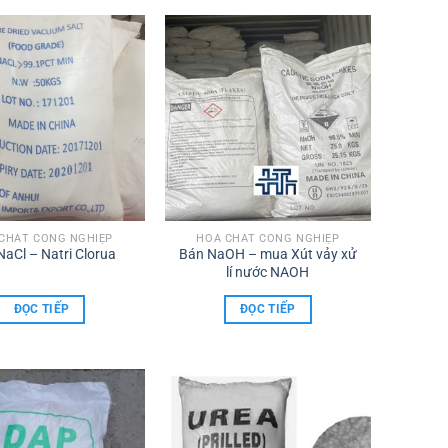
CHẤT CÔNG NGHIỆP
HÓA CHẤT CÔNG NGHIỆP
aCl – Natri Clorua
Bán NaOH – mua Xút vảy xử
lí nước NAOH
ĐỌC TIẾP
ĐỌC TIẾP