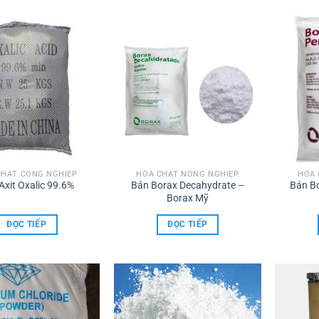
CHẤT CÔNG NGHIỆP
HÓA CHẤT NÔNG NGHIỆP
HÓA 
Axit Oxalic 99.6%
Bán Borax Decahydrate –
Bán B
Borax Mỹ
ĐỌC TIẾP
ĐỌC TIẾP