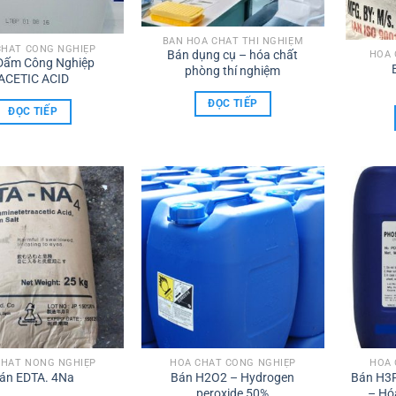
BÁN HÓA CHẤT THÍ NGHIỆM
CHẤT CÔNG NGHIỆP
Bán dụng cụ – hóa chất
HÓA 
Dấm Công Nghiệp
phòng thí nghiệm
ACETIC ACID
ĐỌC TIẾP
ĐỌC TIẾP
CHẤT NÔNG NGHIỆP
HÓA CHẤT CÔNG NGHIỆP
HÓA 
án EDTA. 4Na
Bán H2O2 – Hydrogen
Bán H3P
peroxide 50%
– Hó