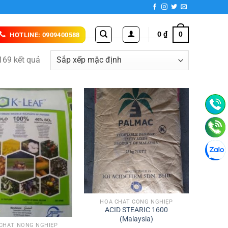
0
₫
0
HOTLINE: 0909400588
169 kết quả
HÓA CHẤT CÔNG NGHIỆP
ACID STEARIC 1600
(Malaysia)
CHẤT NÔNG NGHIỆP