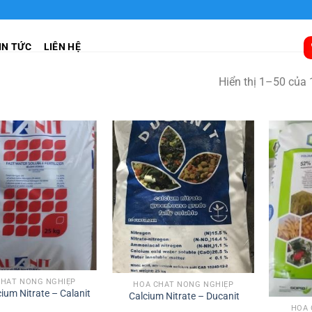
IN TỨC
LIÊN HỆ
Hiển thị 1–50 của 
CHẤT NÔNG NGHIỆP
HÓA CHẤT NÔNG NGHIỆP
ium Nitrate – Calanit
Calcium Nitrate – Ducanit
HÓA 