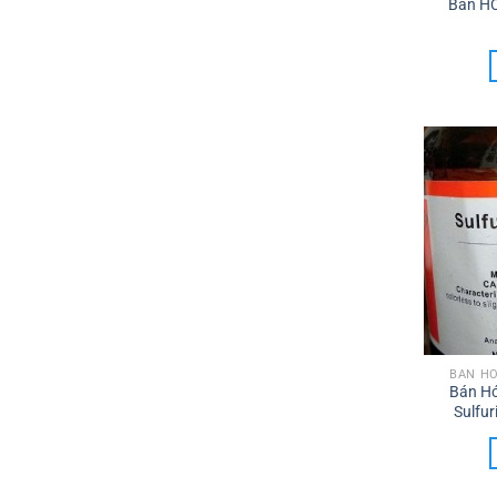
Bán HC
BÁN HÓ
Bán Hó
Sulfu