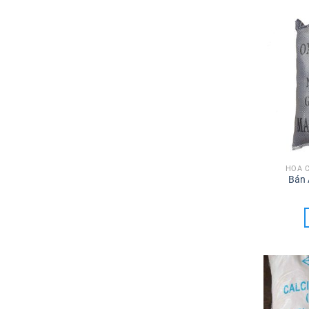
HÓA 
Bán 