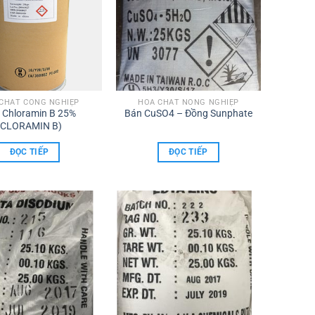
CHẤT CÔNG NGHIỆP
HÓA CHẤT NÔNG NGHIỆP
 Chloramin B 25%
Bán CuSO4 – Đồng Sunphate
(CLORAMIN B)
ĐỌC TIẾP
ĐỌC TIẾP