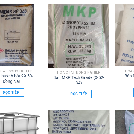
CHẤT CÔNG NGHIỆP
HÓA 
HÓA CHẤT NÔNG NGHIỆP
u huỳnh bột 99.5% –
Bán N
Bán MKP Tech Grade (0-52-
Đồng Nai
34)
ĐỌC TIẾP
ĐỌC TIẾP