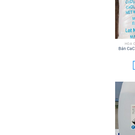
HÓA 
Bán CaCl