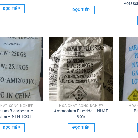
Potassi
–
ĐỌC TIẾP
ĐỌC TIẾP
CHẤT CÔNG NGHIỆP
HÓA CHẤT CÔNG NGHIỆP
HÓA 
ium Bicarbonate –
Ammonium Fluoride – NH4F
B
 khai – NH4HCO3
96%
ĐỌC TIẾP
ĐỌC TIẾP