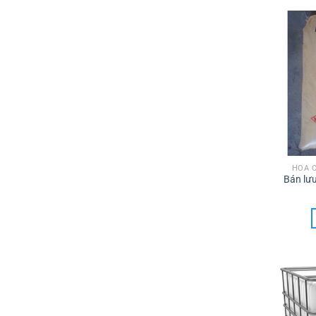
HÓA 
Bán lư