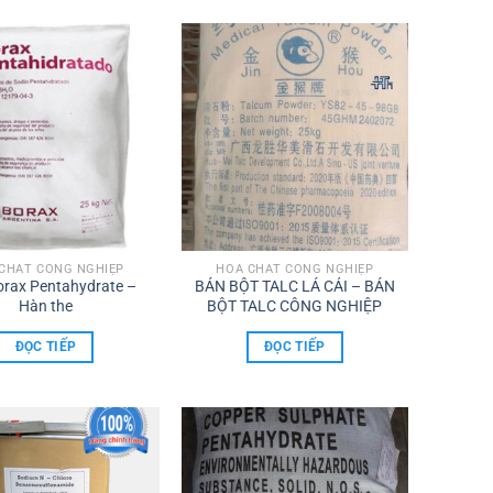
CHẤT CÔNG NGHIỆP
HÓA CHẤT CÔNG NGHIỆP
orax Pentahydrate –
BÁN BỘT TALC LÁ CẢI – BÁN
Hàn the
BỘT TALC CÔNG NGHIỆP
ĐỌC TIẾP
ĐỌC TIẾP