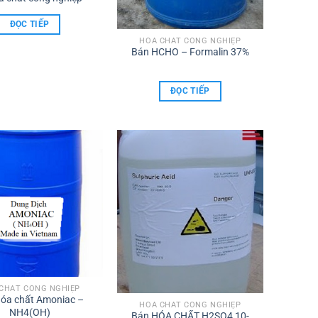
ĐỌC TIẾP
HÓA CHẤT CÔNG NGHIỆP
Bán HCHO – Formalin 37%
ĐỌC TIẾP
CHẤT CÔNG NGHIỆP
óa chất Amoniac –
HÓA CHẤT CÔNG NGHIỆP
NH4(OH)
Bán HÓA CHẤT H2SO4 10-