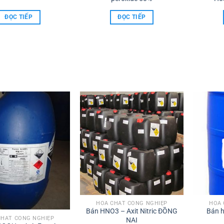
ĐỌC TIẾP
ĐỌC TIẾP
HÓA CHẤT CÔNG NGHIỆP
HÓA 
Bán HNO3 – Axit Nitric ĐỒNG
Bán h
CHẤT CÔNG NGHIỆP
NAI