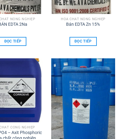
CHẤT NÔNG NGHIỆP
HÓA CHẤT NÔNG NGHIỆP
BÁN EDTA 2Na
Bán EDTA Zn 15%
ĐỌC TIẾP
ĐỌC TIẾP
CHẤT CÔNG NGHIỆP
O4 – Axit Phosphoric
a chất công nghiệp