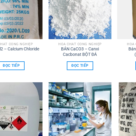
CHẤT CÔNG NGHIỆP
HÓA CHẤT CÔNG NGHIỆP
HÓA 
2 – Calcium Chloride
BÁN CaCO3 – Canxi
Bán
Cacbonat BỘT ĐÁ
ĐỌC TIẾP
ĐỌC TIẾP