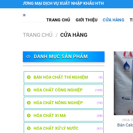
Chuyển
I DỊCH VỤ XUẤT NHẬP KHẨU HTH
đến
nội
TRANG CHỦ
GIỚI THIỆU
CỬA HÀNG
T
dung
TRANG CHỦ
/
CỬA HÀNG
DANH MỤC SẢN PHẨM
BÁN HÓA CHẤT THÍ NGHIỆM
(5)
HÓA CHẤT CÔNG NGHIỆP
(105)
HÓA CHẤT NÔNG NGHIỆP
(70)
HÓA CHẤT XI MẠ
(28)
HÓA 
Bán Calc
HÓA CHẤT XỬ LÝ NƯỚC
(61)