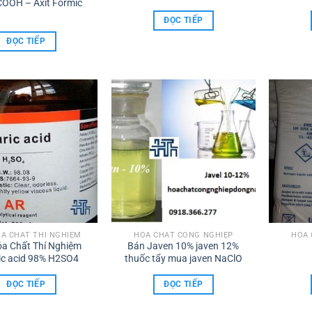
OOH – Axit Formic
ĐỌC TIẾP
ĐỌC TIẾP
A CHẤT THÍ NGHIỆM
HÓA CHẤT CÔNG NGHIỆP
HÓA 
a Chất Thí Nghiệm
Bán Javen 10% javen 12%
ric acid 98% H2SO4
thuốc tẩy mua javen NaClO
ĐỌC TIẾP
ĐỌC TIẾP