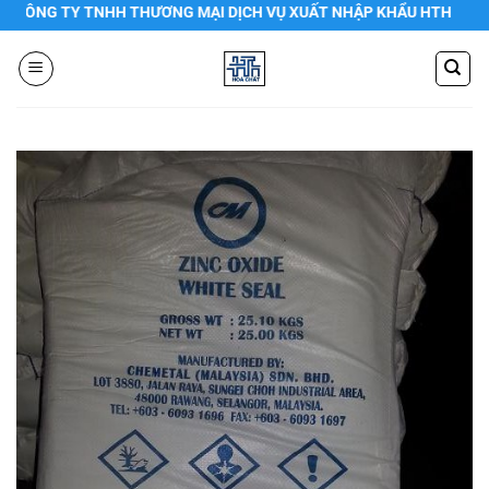
Chuyển
NG TY TNHH THƯƠNG MẠI DỊCH VỤ XUẤT NHẬP KHẨU HTH
đến
nội
dung