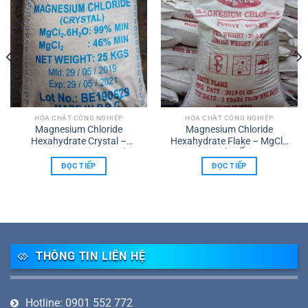
HÓA CHẤT CÔNG NGHIỆP
HÓA CHẤT CÔNG NGHIỆP
Magnesium Chloride
Magnesium Chloride
Hexahydrate Crystal –
Hexahydrate Flake – MgCl2
MgCl2 Dạng Tinh Thể
Dạng Vảy (Ấn Độ)
ĐỌC TIẾP
ĐỌC TIẾP
THÔNG TIN LIÊN HỆ
Hotline: 0901 552 772