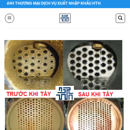
Chuyển
HH THƯƠNG MẠI DỊCH VỤ XUẤT NHẬP KHẨU HTH
đến
nội
dung