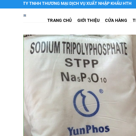
Chuyển
NG TY TNHH THƯƠNG MẠI DỊCH VỤ XUẤT NHẬP KHẨU HTH
đến
nội
TRANG CHỦ
GIỚI THIỆU
CỬA HÀNG
T
dung