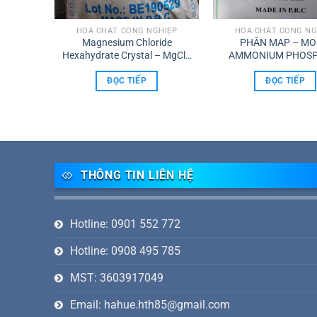
HIỆP
HÓA CHẤT CÔNG NGHIỆP
HÓA CHẤT CÔNG NG
s NaOH
Magnesium Chloride
PHÂN MAP – M
oan 98%
Hexahydrate Crystal – MgCl2
AMMONIUM PHOSP
Dạng Tinh Thể
ĐỌC TIẾP
ĐỌC TIẾP
THÔNG TIN LIÊN HỆ
Hotline: 0901 552 772
Hotline: 0908 495 785
MST: 3603917049
Email: hahue.hth85@gmail.com