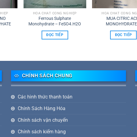
HIỆP
HÓA CHẤT CÔNG NGHIỆP
HÓA CHẤT CÔNG NG
ONO
Ferrous Sulphate
MUA CITRIC AC
HATE
Monohydrate – FeSO4.H2O
MONOHYDRATE
C6H8O7.H2O
ĐỌC TIẾP
ĐỌC TIẾP
CHÍNH SÁCH CHUNG
Các hình thức thanh toán
Chính Sách Hàng Hóa
Chính sách vận chuyển
Chính sách kiểm hàng