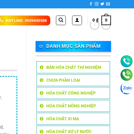
0
₫
0
HOTLINE: 0909400588
DANH MỤC SẢN PHẨM
BÁN HÓA CHẤT THÍ NGHIỆM
CHƯA PHẦN LOẠI
HÓA CHẤT CÔNG NGHIỆP
,
HÓA CHẤT NÔNG NGHIỆP
HÓA CHẤT XI MẠ
d,
HÓA CHẤT XỬ LÝ NƯỚC