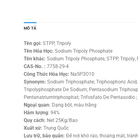
MÔ TẢ
Tên gọi:
STPP, Tripoly
Tên Hóa Học:
Sodium Tripoly Phosphate
Tên khác:
Sodium Tripoly Phosphate, STPP, Tripoly
CAS-No. :
7758-29-4
Công Thức Hóa Học:
Na5P3O10
Synonym:
Sodium Triphosphate; Triphosphoric Acid,
Tripolyphosphate De Sodium; Pentasodium Triphosph
Pentanatriumtriphosphat; Trifosfato De Pentasodio 
Ngoại quan:
Dạng bột, màu trắng
Hàm lượng
: 94%
Quy cách:
Net 25Kg/Bao
Xuất xứ:
Trung Quốc
Lưu trữ, bảo quản:
Để nơi khô ráo, thoáng mát, tránh