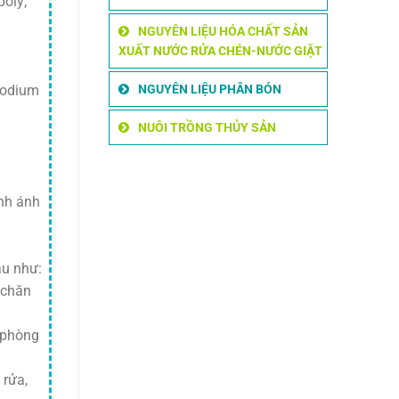
poly;
NGUYÊN LIỆU HÓA CHẤT SẢN
XUẤT NƯỚC RỬA CHÉN-NƯỚC GIẶT
NGUYÊN LIỆU PHÂN BÓN
sodium
NUÔI TRỒNG THỦY SẢN
ánh ánh
au như:
n chăn
 phòng
 rửa,