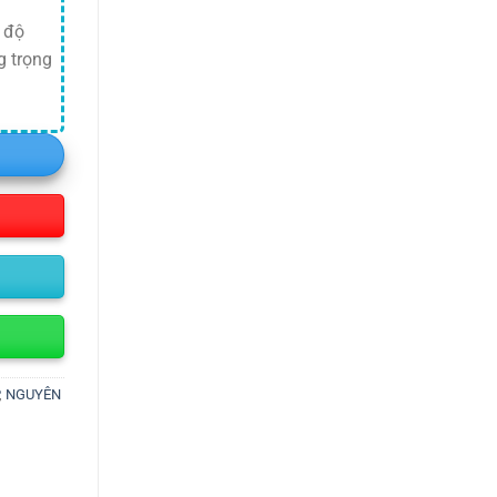
 độ
g trọng
,
NGUYÊN