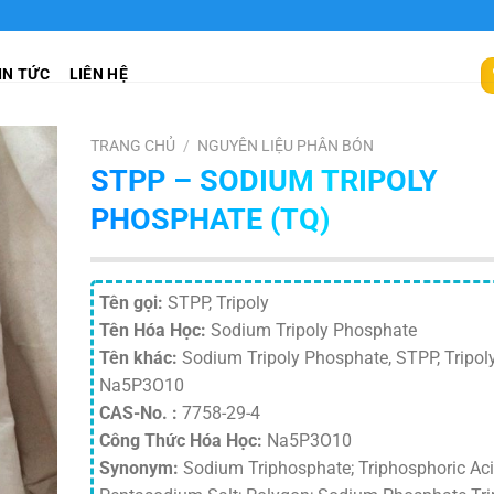
IN TỨC
LIÊN HỆ
TRANG CHỦ
/
NGUYÊN LIỆU PHÂN BÓN
STPP – SODIUM TRIPOLY
PHOSPHATE (TQ)
Tên gọi:
STPP, Tripoly
Tên Hóa Học:
Sodium Tripoly Phosphate
Tên khác:
Sodium Tripoly Phosphate, STPP, Tripoly
Na5P3O10
CAS-No. :
7758-29-4
Công Thức Hóa Học:
Na5P3O10
Synonym:
Sodium Triphosphate; Triphosphoric Aci