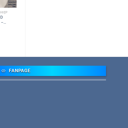
HIỆP
ID
 –
FANPAGE