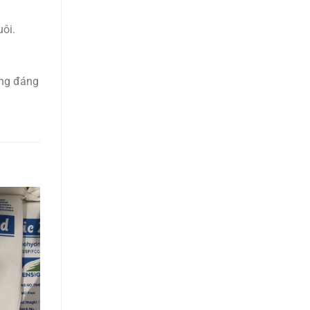
uôi.
ợng đáng