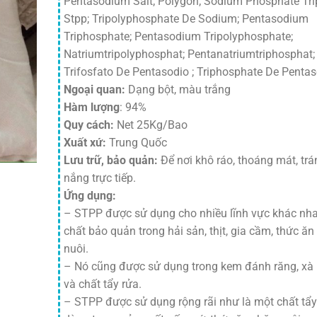
Pentasodium Salt; Polygon; Sodium Phosphate Tri
Stpp; Tripolyphosphate De Sodium; Pentasodium
Triphosphate; Pentasodium Tripolyphosphate;
Natriumtripolyphosphat; Pentanatriumtriphosphat;
Trifosfato De Pentasodio ; Triphosphate De Penta
Ngoại quan:
Dạng bột, màu trắng
Hàm lượng
: 94%
Quy cách:
Net 25Kg/Bao
Xuất xứ:
Trung Quốc
Lưu trữ, bảo quản:
Để nơi khô ráo, thoáng mát, tr
nắng trực tiếp.
Ứng dụng:
– STPP được sử dụng cho nhiều lĩnh vực khác nh
chất bảo quản trong hải sản, thịt, gia cầm, thức ă
nuôi.
– Nó cũng được sử dụng trong kem đánh răng, xà
và chất tẩy rửa.
– STPP được sử dụng rộng rãi như là một chất tẩy