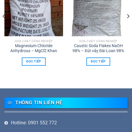
HÓA CHẤT CÔNG NGHIỆP
HÓA CHẤT CÔNG NGHIỆP
Magnesium Chloride
Caustic Soda Flakes NaOH
Anhydrous – MgCl2 Khan
98% – Xút vảy Đài Loan 98%
ĐỌC TIẾP
ĐỌC TIẾP
THÔNG TIN LIÊN HỆ
Hotline: 0901 552 772