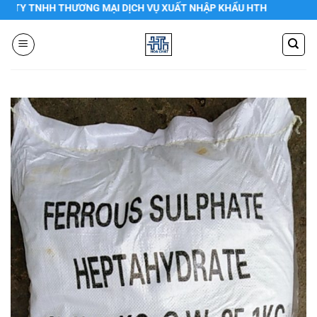
Chuyển
 TNHH THƯƠNG MẠI DỊCH VỤ XUẤT NHẬP KHẨU HTH
đến
nội
dung