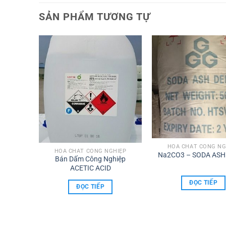
SẢN PHẨM TƯƠNG TỰ
HIỆP
HÓA CHẤT CÔNG NG
HÓA CHẤT CÔNG NGHIỆP
te
Na2CO3 – SODA ASH
Bán Dấm Công Nghiệp
O4.H2O
ACETIC ACID
ĐỌC TIẾP
ĐỌC TIẾP