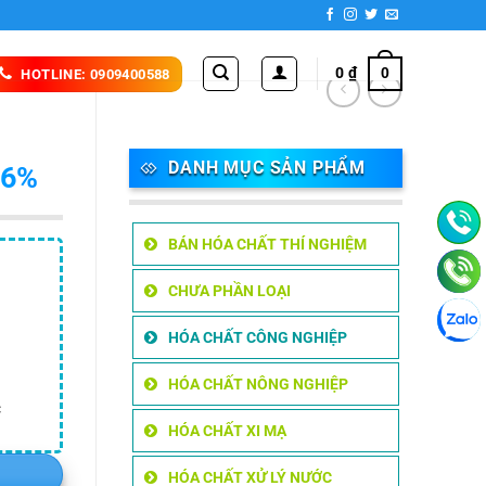
0
₫
0
HOTLINE: 0909400588
DANH MỤC SẢN PHẨM
96%
BÁN HÓA CHẤT THÍ NGHIỆM
CHƯA PHẦN LOẠI
HÓA CHẤT CÔNG NGHIỆP
HÓA CHẤT NÔNG NGHIỆP
c
HÓA CHẤT XI MẠ
HÓA CHẤT XỬ LÝ NƯỚC