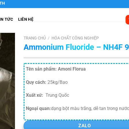
IN TỨC
LIÊN HỆ
TRANG CHỦ
/
HÓA CHẤT CÔNG NGHIỆP
Ammonium Fluoride – NH4F 
Tên sản phẩm: Amoni Florua
Quy cách:
25kg/Bao
Xuất xứ:
Trung Quốc
Ngoại quan:
dạng bột màu trắng, dễ tan trong nướ
ZALO