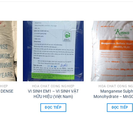
HIỆP
HÓA CHẤT CÔNG NGHIỆP
HÓA CHẤT CÔNG NG
 DENSE
VI SINH EM1 – VI SINH VẬT
Manganese Sulph
HỮU HIỆU (Việt Nam)
Monohydrate – MnS
ĐỌC TIẾP
ĐỌC TIẾP