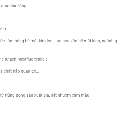
g amoniac lỏng
như:
ớc, làm bóng bề mặt kim loại, tạo hoa văn bề mặt kính, ngành 
c từ axit hexafluorosilicic .
và chất bảo quản gỗ…
hử trùng trong sản xuất bia, dệt nhuộm cầm màu.