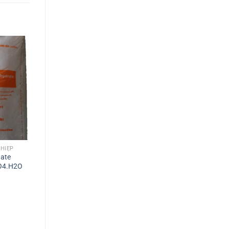
HIỆP
ate
O4.H2O