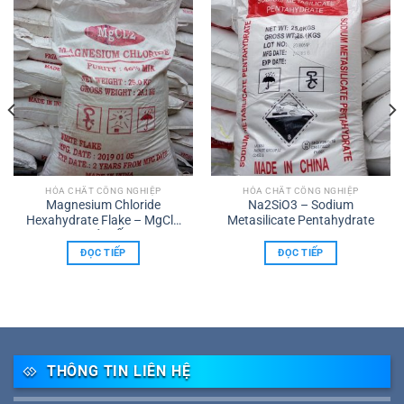
HÓA CHẤT CÔNG NGHIỆP
HÓA CHẤT CÔNG NGHIỆP
Magnesium Chloride
Na2SiO3 – Sodium
Hexahydrate Flake – MgCl2
Metasilicate Pentahydrate
Dạng Vảy (Ấn Độ)
ĐỌC TIẾP
ĐỌC TIẾP
THÔNG TIN LIÊN HỆ