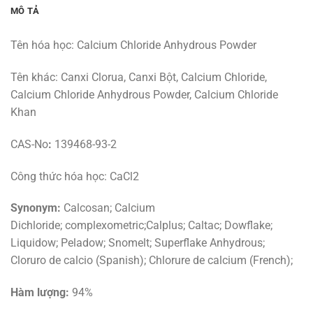
MÔ TẢ
Tên hóa học: Calcium Chloride Anhydrous Powder
Tên khác: Canxi Clorua, Canxi Bột, Calcium Chloride,
Calcium Chloride Anhydrous Powder, Calcium Chloride
Khan
CAS-No
:
139468-93-2
Công thức hóa học: ​CaCl2
Synonym:
Calcosan; Calcium
Dichloride; complexometric;Calplus; Caltac; Dowflake;
Liquidow; Peladow; Snomelt; Superflake Anhydrous;
Cloruro de calcio (Spanish); Chlorure de calcium (French);
Hàm lượng:
94%