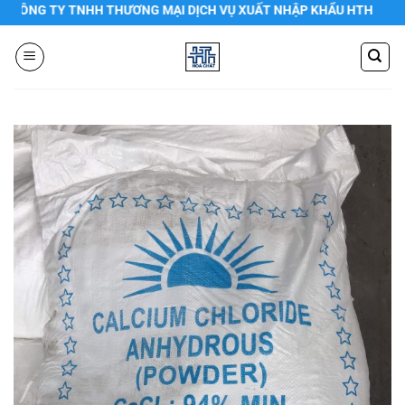
Chuyển
NG TY TNHH THƯƠNG MẠI DỊCH VỤ XUẤT NHẬP KHẨU HTH
đến
nội
dung