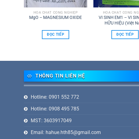
HIỆP
HÓA CHẤT CÔNG NGHIỆP
HÓA CHẤT CÔNG NG
hydrous
MgO – MAGNESIUM OXIDE
VI SINH EM1 – VI SI
4%
HỮU HIỆU (Việt 
ĐỌC TIẾP
ĐỌC TIẾP
THÔNG TIN LIÊN HỆ
Hotline: 0901 552 772
Hotline: 0908 495 785
MST: 3603917049
Email: hahue.hth85@gmail.com