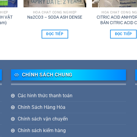
HIỆP
HÓA CHẤT CÔNG NGHIỆP
HÓA CHẤT CÔNG NG
NH VẬT
Na2CO3 – SODA ASH DENSE
CITRIC ACID ANHYD
Nam)
BÁN CITRIC ACID
NGHIỆP (C6H8O
ĐỌC TIẾP
ĐỌC TIẾP
CHÍNH SÁCH CHUNG
Các hình thức thanh toán
Chính Sách Hàng Hóa
Chính sách vận chuyển
Chính sách kiểm hàng