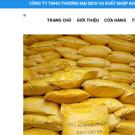
Chuyển
CÔNG TY TNHH THƯƠNG MẠI DỊCH VỤ XUẤT NHẬP KHẨU HTH
đến
nội
TRANG CHỦ
GIỚI THIỆU
CỬA HÀNG
T
dung