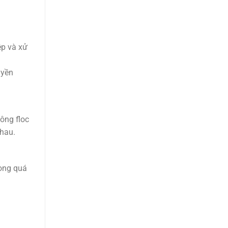
ệp và xử
uyền
ông floc
nhau.
rong quá