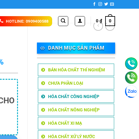
0
₫
0
HOTLINE: 0909400588
DANH MỤC SẢN PHẨM
%
BÁN HÓA CHẤT THÍ NGHIỆM
CHƯA PHẦN LOẠI
HÓA CHẤT CÔNG NGHIỆP
 CHO
HÓA CHẤT NÔNG NGHIỆP
HÓA CHẤT XI MẠ
HÓA CHẤT XỬ LÝ NƯỚC