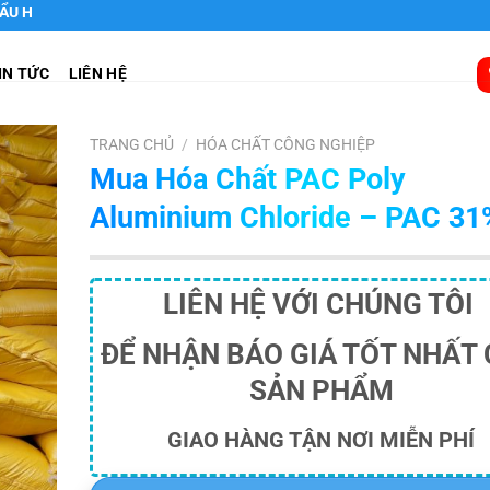
IN TỨC
LIÊN HỆ
TRANG CHỦ
/
HÓA CHẤT CÔNG NGHIỆP
Mua Hóa Chất PAC Poly
Aluminium Chloride – PAC 31
LIÊN HỆ VỚI CHÚNG TÔI
ĐỂ NHẬN BÁO GIÁ TỐT NHẤT
SẢN PHẨM
GIAO HÀNG TẬN NƠI MIỄN PHÍ