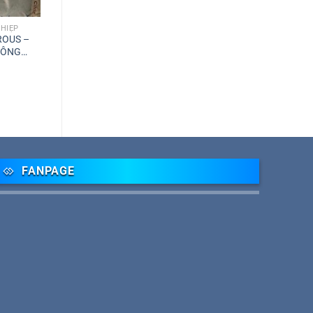
HIỆP
ROUS –
 CÔNG
7)
FANPAGE