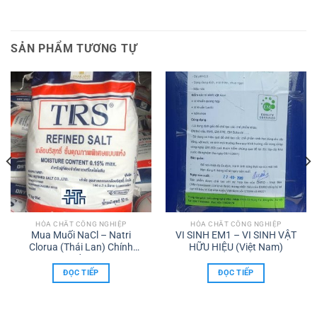
SẢN PHẨM TƯƠNG TỰ
HÓA CHẤT CÔNG NGHIỆP
HÓA CHẤT CÔNG NGHIỆP
Mua Muối NaCl – Natri
VI SINH EM1 – VI SINH VẬT
Clorua (Thái Lan) Chính
HỮU HIỆU (Việt Nam)
Hãng | Giá Tốt, Giao Nhanh
Toàn Quốc
ĐỌC TIẾP
ĐỌC TIẾP