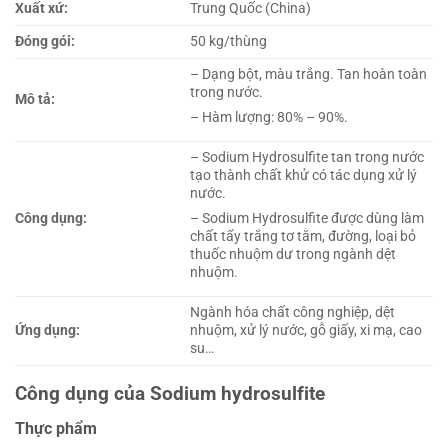
Xuất xứ:
Trung Quốc (China)
Đóng gói:
50 kg/thùng
– Dạng bột, màu trắng. Tan hoàn toàn
trong nước.
Mô tả:
– Hàm lượng: 80% – 90%.
– Sodium Hydrosulfite tan trong nước
tạo thành chất khử có tác dụng xử lý
nước.
Công dụng:
– Sodium Hydrosulfite được dùng làm
chất tẩy trắng tơ tằm, đường, loại bỏ
thuốc nhuộm dư trong ngành dệt
nhuộm.
Ngành hóa chất công nghiệp, dệt
Ứng dụng:
nhuộm, xử lý nước, gỗ giấy, xi mạ, cao
su…
Công dụng của Sodium hydrosulfite
Thực phẩm