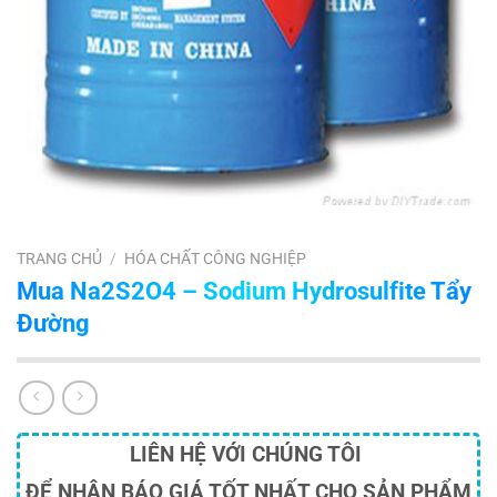
TRANG CHỦ
/
HÓA CHẤT CÔNG NGHIỆP
Mua Na2S2O4 – Sodium Hydrosulfite Tẩy
Đường
LIÊN HỆ VỚI CHÚNG TÔI
ĐỂ NHẬN BÁO GIÁ TỐT NHẤT CHO SẢN PHẨM