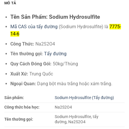
MÔ TẢ
Tên Sản Phẩm:
Sodium Hydrosulfite
Mã CAS của tẩy đường
(Sodium Hydrosulfite)
là
7775-
14-6
Công Thức:
Na2S2O4
Tên thường gọi:
Tẩy đường
Quy Cách Đóng Gói:
50kg/Thùng
Xuất Xứ:
Trung Quốc
Ngoại Quan:
Dạng bột màu trắng hoặc xám trắng.
Sản phẩm:
Sodium Hydrosulfite (Tẩy đường)
Công thức hóa học:
Na2S2O4
Sodium Hydrosulfite, tẩy
Tên thường gọi:
đường, Na2S2O4