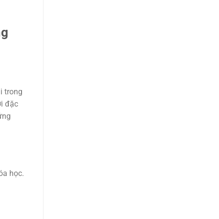
ng
i trong
ới đặc
ứng
óa học.