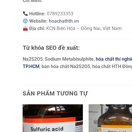
Chí Minh.
Hotline:
0789233353
Website:
hoachathth.vn
Địa chỉ:
KCN Biên Hòa – Đồng Nai, Việt Nam
Từ khóa SEO đề xuất:
Na2S2O5
,
Sodium Metabisulphite
,
hóa chất thí ng
TP.HCM
,
bán hóa chất Na2S2O5
,
hóa chất HTH Đồn
SẢN PHẨM TƯƠNG TỰ