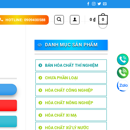
0
₫
0
HOTLINE: 0909400588
DANH MỤC SẢN PHẨM
BÁN HÓA CHẤT THÍ NGHIỆM
CHƯA PHẦN LOẠI
HÓA CHẤT CÔNG NGHIỆP
HÓA CHẤT NÔNG NGHIỆP
HÓA CHẤT XI MẠ
HÓA CHẤT XỬ LÝ NƯỚC