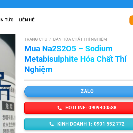
IN TỨC
LIÊN HỆ
TRANG CHỦ
/
BÁN HÓA CHẤT THÍ NGHIỆM
Mua Na2S2O5 – Sodium
Metabisulphite Hóa Chất Thí
Nghiệm
ZALO
HOTLINE: 0909400588
KINH DOANH 1: 0901 552 772