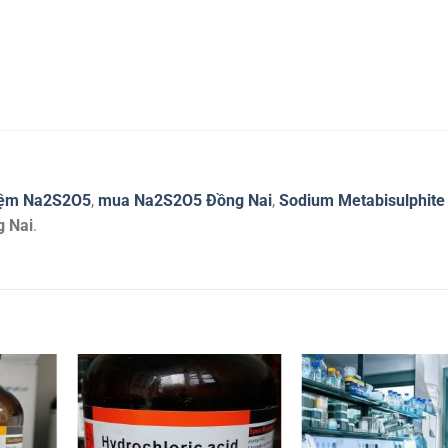
hiệm Na2S2O5
,
mua Na2S2O5 Đồng Nai
,
Sodium Metabisulphite
g Nai
.