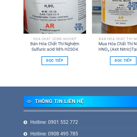
HÓA CHẤT CÔNG NGHIỆP
BÁN HÓA CHẤT THÍ 
Bán Hóa Chất Thí Nghiệm
Mua Hóa Chất Thí 
Sulfuric acid 98% H2SO4
HNO₃ (Axit Nitric)Tạ
Nai, TP.HCM
ĐỌC TIẾP
ĐỌC TIẾP
THÔNG TIN LIÊN HỆ
Hotline: 0901 552 772
Hotline: 0908 495 785