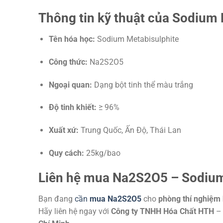
Thông tin kỹ thuật của Sodium 
Tên hóa học:
Sodium Metabisulphite
Công thức:
Na2S2O5
Ngoại quan:
Dạng bột tinh thể màu trắng
Độ tinh khiết:
≥ 96%
Xuất xứ:
Trung Quốc, Ấn Độ, Thái Lan
Quy cách:
25kg/bao
Liên hệ mua Na2S2O5 – Sodium 
Bạn đang
cần
mua Na2S2O5
cho
phòng thí nghiệm
Hãy liên hệ ngay với
Công ty TNHH Hóa Chất HTH