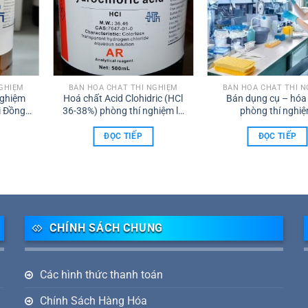
NGHIỆM
BÁN HÓA CHẤT THÍ NGHIỆM
BÁN HÓA CHẤT THÍ 
Nghiệm
Hoá chất Acid Clohidric (HCl
Bán dụng cụ – hóa
i Đồng
36-38%) phòng thí nghiệm lọ
phòng thí nghi
500ml
ĐỌC TIẾP
ĐỌC TIẾP
CHÍNH SÁCH CHUNG
Các hình thức thanh toán
Chính Sách Hàng Hóa