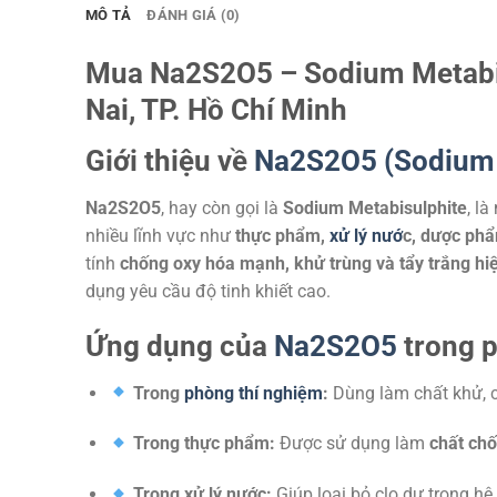
MÔ TẢ
ĐÁNH GIÁ (0)
Mua Na2S2O5 – Sodium Metabis
Nai, TP. Hồ Chí Minh
Giới thiệu về
Na2S2O5 (Sodium 
Na2S2O5
, hay còn gọi là
Sodium Metabisulphite
, là
nhiều lĩnh vực như
thực phẩm,
xử lý nướ
c, dược phẩ
tính
chống oxy hóa mạnh, khử trùng và tẩy trắng hi
dụng yêu cầu độ tinh khiết cao.
Ứng dụng của
Na2S2O5
trong p
Trong
phòng thí nghiệm
:
Dùng làm chất khử, c
Trong thực phẩm:
Được sử dụng làm
chất ch
Trong xử lý nước:
Giúp loại bỏ clo dư trong h