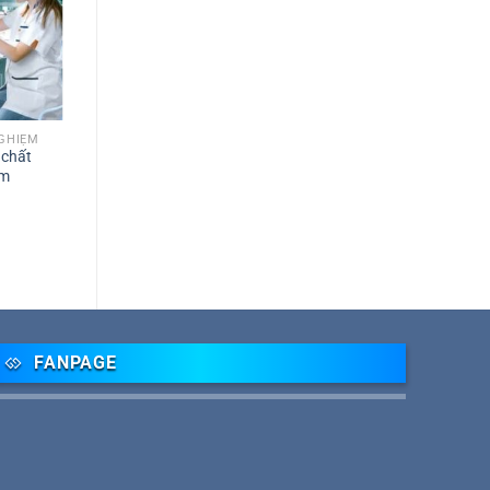
NGHIỆM
 chất
ệm
FANPAGE