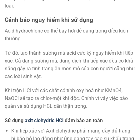
loại.
Cảnh báo nguy hiểm khi sử dụng
Acid hydrochloric có thể bay hơi dễ dàng trong điều kiện
thường.
Từ đó, tạo thành sương mù acid cực kỳ nguy hiểm khi tiếp
xúc. Cả dạng sương mù, dung dịch khi tiếp xúc đều có khả
năng gây ra tình trạng ăn mòn mô của con người cũng như
các loài sinh vật.
Khi trộn HCl với các chất có tính oxy hoá như KMnO4,
NaOCl sẽ tạo ra chlor-một khí độc. Chính vì vậy việc bảo
quản và sử dụng HCL cần thận trọng.
Sử dụng
axit clohydric HCl
đảm bảo an toàn
Khi tiếp xúc với Axit clohydric phải mang đầy đủ trang
bị bảo hộ lao động như ủng gang tay cao su khẩu trang,