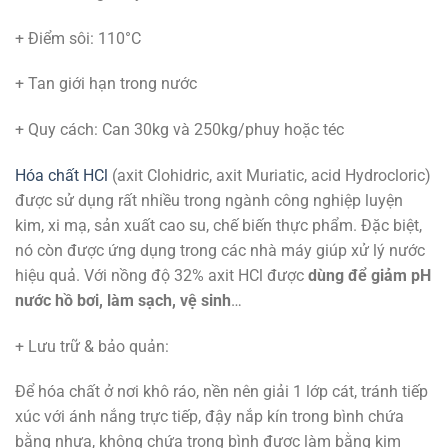
+ Điểm sôi: 110°C
+ Tan giới hạn trong nước
+ Quy cách: Can 30kg và 250kg/phuy hoặc téc
Hóa chất HCl
(axit Clohidric, axit Muriatic, acid Hydrocloric)
được sử dụng rất nhiều trong ngành công nghiệp luyện
kim, xi mạ, sản xuất cao su, chế biến thực phẩm. Đặc biệt,
nó còn được ứng dụng trong các nhà máy giúp xử lý nước
hiệu quả. Với nồng độ 32% axit HCl được
dùng để giảm pH
nước hồ bơi, làm sạch, vệ sinh
…
+ Lưu trữ & bảo quản:
Để hóa chất ở nơi khô ráo, nền nên giải 1 lớp cát, tránh tiếp
xúc với ánh nắng trực tiếp, đậy nắp kín trong bình chứa
bằng nhựa, không chứa trong bình được làm bằng kim