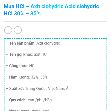
Mua HCl – Axit clohydric Acid clohydric
HCl 30% – 35%
– Tên sản phẩm
: Axit clohydric
– Tên gọi khác
: axít HCl
– Công thức
: HCL
– Hàm lượng:
32%, 35%,
– Xuất xứ:
Trung Quốc , Việt Nam, Ấn
– Quy cách:
can /phi /bồn