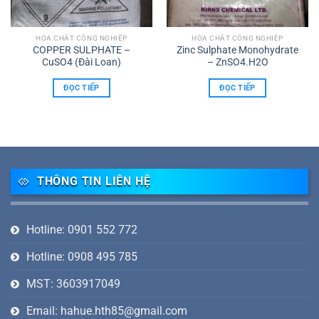
HÓA CHẤT CÔNG NGHIỆP
HÓA CHẤT CÔNG NGHIỆP
COPPER SULPHATE –
Zinc Sulphate Monohydrate
CuSO4 (Đài Loan)
– ZnSO4.H2O
ĐỌC TIẾP
ĐỌC TIẾP
THÔNG TIN LIÊN HỆ
Hotline: 0901 552 772
Hotline: 0908 495 785
MST: 3603917049
Email: hahue.hth85@gmail.com