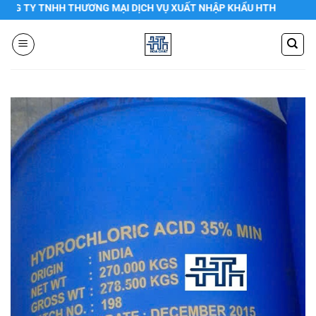
Chuyển
TY TNHH THƯƠNG MẠI DỊCH VỤ XUẤT NHẬP KHẨU HTH
đến
nội
dung