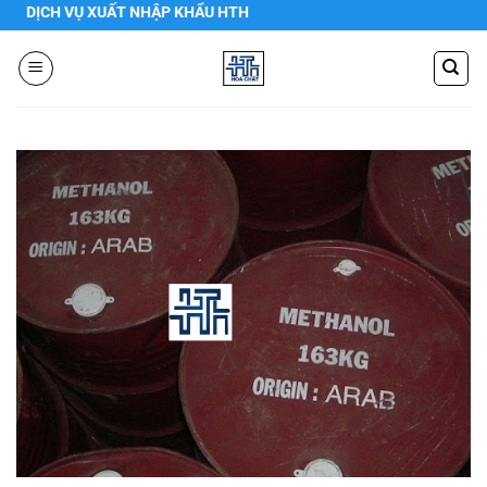
Chuyển
DỊCH VỤ XUẤT NHẬP KHẨU HTH
đến
nội
dung