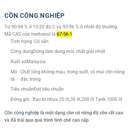
CỒN CÔNG NGHIỆP
Từ 90-94 % ở 15-20 độ C và 93-96 % ở nhiệt độ thường
Mã CAS của methanol là
67-56-1
Tình trạng :Có sẵn
Công dụng
Dùng làm dung môi, chất giải nhiệt
Xuất xứ
Malaysia
Mô
Chất lỏng không màu, trong suốt, có mùi cồn nồng
tả
đặc trưng
Tiêu chuẩn
Đạt tiêu chuẩn
Đóng gói : Bao bì nhựa 20 lit,30 lit,200 lit Tank 1000 lit
Cồn công nghiệp
là một dạng cồn có nồng độ cồn rất cao
và đã trải qua quá trình tinh chế cao cấp
.