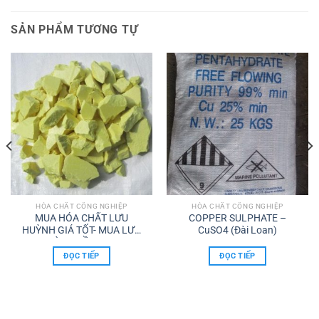
SẢN PHẨM TƯƠNG TỰ
HÓA CHẤT CÔNG NGHIỆP
HÓA CHẤT CÔNG NGHIỆP
MUA HÓA CHẤT LƯU
COPPER SULPHATE –
HUỲNH GIÁ TỐT- MUA LƯU
CuSO4 (Đài Loan)
HUỲNH ĐỒNG NAI
ĐỌC TIẾP
ĐỌC TIẾP