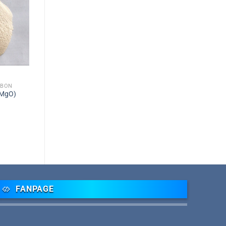
 BÓN
(MgO)
FANPAGE