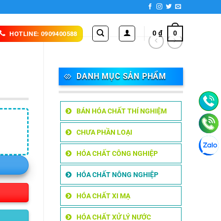
0
₫
0
HOTLINE: 0909400588
DANH MỤC SẢN PHẨM
BÁN HÓA CHẤT THÍ NGHIỆM
CHƯA PHẦN LOẠI
HÓA CHẤT CÔNG NGHIỆP
HÓA CHẤT NÔNG NGHIỆP
HÓA CHẤT XI MẠ
HÓA CHẤT XỬ LÝ NƯỚC