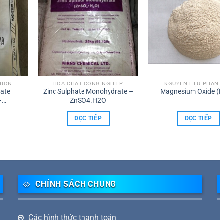
 BÓN
HÓA CHẤT CÔNG NGHIỆP
NGUYÊN LIỆU PHÂN
ate
Zinc Sulphate Monohydrate –
Magnesium Oxide 
–
ZnSO4.H2O
Trắng
ĐỌC TIẾP
ĐỌC TIẾP
CHÍNH SÁCH CHUNG
Các hình thức thanh toán