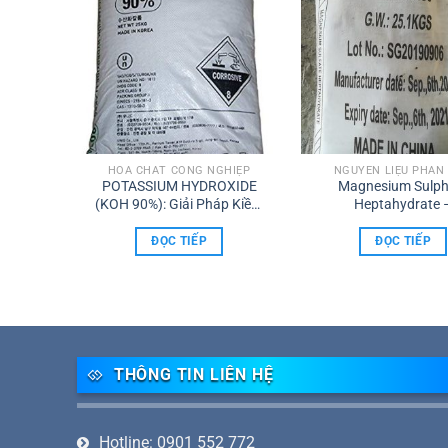
 BÓN
HÓA CHẤT CÔNG NGHIỆP
NGUYÊN LIỆU PHÂN
ate
POTASSIUM HYDROXIDE
Magnesium Sulph
O4.H2O
(KOH 90%): Giải Pháp Kiềm
Heptahydrate 
Mạnh Đa Ngành, Chất Lượng
MGSO4.7H2O Bao 
Tuyệt Hảo
ĐỌC TIẾP
ĐỌC TIẾP
THÔNG TIN LIÊN HỆ
Hotline: 0901 552 772