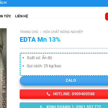
IN TỨC
LIÊN HỆ
TRANG CHỦ
/
HÓA CHẤT NÔNG NGHIỆP
EDTA Mn 13%
Xuất xứ: Ấn độ
Qui cách: 25 kg/bao
ZALO
HOTLINE: 0909400588
KINH DOANH 1: 0901 552 772