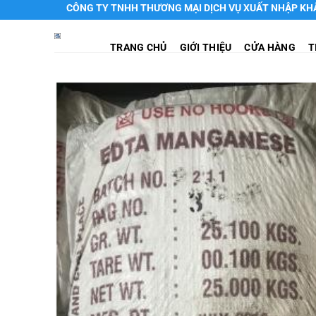
Chuyển
CÔNG TY TNHH THƯƠNG MẠI DỊCH VỤ XUẤT NHẬP KHẨU HTH
đến
nội
TRANG CHỦ
GIỚI THIỆU
CỬA HÀNG
T
dung