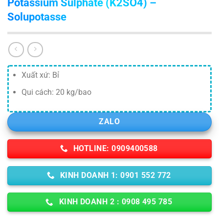
Potassium Sulphate (K2SO4) –
Solupotasse
Xuất xứ: Bỉ
Qui cách: 20 kg/bao
ZALO
HOTLINE: 0909400588
KINH DOANH 1: 0901 552 772
KINH DOANH 2 : 0908 495 785