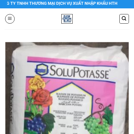
Chuyển
 TY TNHH THƯƠNG MẠI DỊCH VỤ XUẤT NHẬP KHẨU HTH
đến
nội
dung