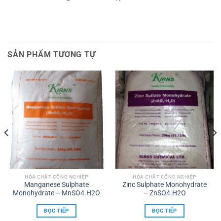
SẢN PHẨM TƯƠNG TỰ
HÓA CHẤT CÔNG NGHIỆP
HÓA CHẤT CÔNG NGHIỆP
Manganese Sulphate
Zinc Sulphate Monohydrate
Monohydrate – MnSO4.H2O
– ZnSO4.H2O
ĐỌC TIẾP
ĐỌC TIẾP