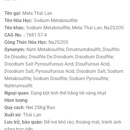
Tên gọi:
Meta Thái Lan
Tên Hóa Học:
Sodium Metabisulfite
Tên khác:
Sodium Metabisulfite, Meta Thái Lan, Na2S2O5
CAS-No. :
7681-57-4
Công Thức Hóa Học:
Na2S2O5
Synonym:
Natri Metabisulfite; Dinatriumdisulfit; Disulfito
De Disodio; Disulfite De Disodium; Disodium Disulfite;
Disodium Salt Pyrosulfurous Acid; Disulfurous Acid,
Disodium Salt; Pyrosulfurous Acid, Disodium Salt; Sodium
Metabisulfite; Sodium Disulfite; Sodium Pyrosulfite;
Nattriumsulfit
Ngoại quan:
Dạng bột tinh thể trắng tới vàng nhạt
Hàm lượng
:
Quy cách:
Net 25Kg/Bao
Xuất xứ:
Thái Lan
Lưu trữ, bảo quản:
Để nơi khô ráo, thoáng mát, tránh ánh
nắng trực tiếp.