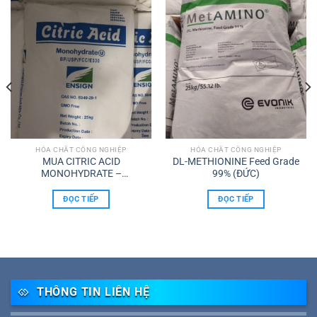
HÓA CHẤT CÔNG NGHIỆP
HÓA CHẤT CÔNG NGHIỆP
MUA CITRIC ACID
DL-METHIONINE Feed Grade
MONOHYDRATE –
99% (ĐỨC)
C6H8O7.H2O
ĐỌC TIẾP
ĐỌC TIẾP
THÔNG TIN LIÊN HỆ