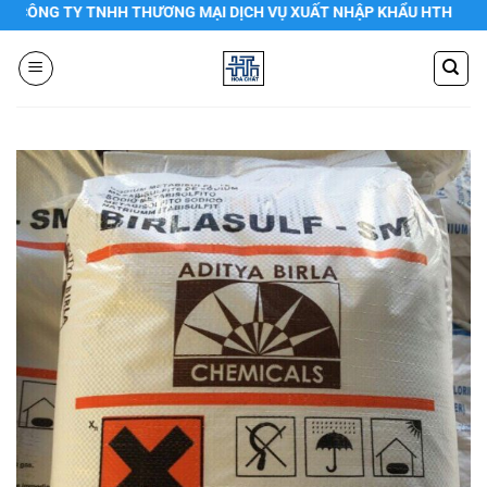
Chuyển
NG TY TNHH THƯƠNG MẠI DỊCH VỤ XUẤT NHẬP KHẨU HTH
đến
nội
dung