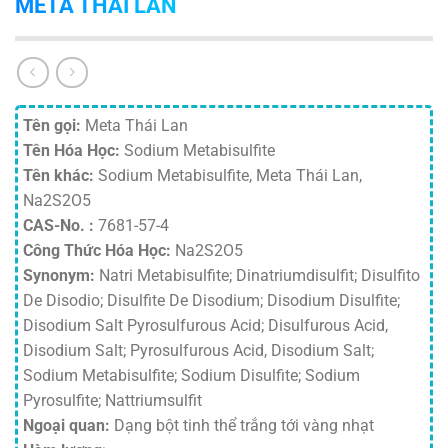
META THÁI LAN
Tên gọi:
Meta Thái Lan
Tên Hóa Học:
Sodium Metabisulfite
Tên khác:
Sodium Metabisulfite, Meta Thái Lan,
Na2S2O5
CAS-No. :
7681-57-4
Công Thức Hóa Học:
Na2S2O5
Synonym:
Natri Metabisulfite; Dinatriumdisulfit; Disulfito
De Disodio; Disulfite De Disodium; Disodium Disulfite;
Disodium Salt Pyrosulfurous Acid; Disulfurous Acid,
Disodium Salt; Pyrosulfurous Acid, Disodium Salt;
Sodium Metabisulfite; Sodium Disulfite; Sodium
Pyrosulfite; Nattriumsulfit
Ngoại quan:
Dạng bột tinh thể trắng tới vàng nhạt