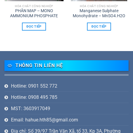
HÓA CHẤT CÔNG NGHIỆP
HÓA CHẤT CÔNG NGHIỆP
PHÂN MAP – MONO
Manganese Sulphate
AMMONIUM PHOSPHATE
Monohydrate – MnSO4.H2O
ĐỌC TIẾP
ĐỌC TIẾP
THÔNG TIN LIÊN HỆ
Hotline: 0901 552 772
Hotline: 0908 495 785
MST: 3603917049
Email: hahue.hth85@gmail.com
Địa chỉ: Số 39/97 Trần Văn Xã, tổ 33, Kp 3A, Phường