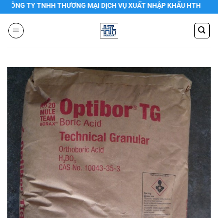
Chuyển
NG TY TNHH THƯƠNG MẠI DỊCH VỤ XUẤT NHẬP KHẨU HTH
đến
nội
dung