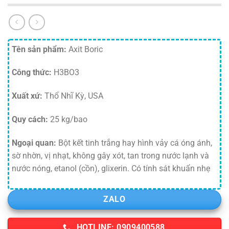
Tên sản phẩm:
Axit Boric
Công thức:
H3BO3
Xuất xứ:
Thổ Nhĩ Kỳ, USA
Quy cách:
25 kg/bao
Ngoại quan:
Bột kết tinh trắng hay hình vảy cá óng ánh,
sờ nhờn, vị nhạt, không gây xót, tan trong nước lạnh và
nước nóng, etanol (cồn), glixerin. Có tính sát khuẩn nhẹ
ZALO
HOTLINE: 0909400588